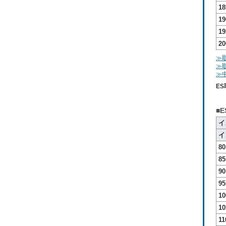
18
19
19
20
≫
≫取
≫
E
■
イ
イ
80
85
90
95
10
10
11