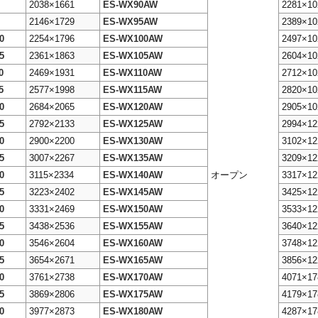
2038×1661
ES-WX90AW
2281×10
2146×1729
ES-WX95AW
2389×10
0
2254×1796
ES-WX100AW
2497×10
5
2361×1863
ES-WX105AW
2604×10
0
2469×1931
ES-WX110AW
2712×10
5
2577×1998
ES-WX115AW
2820×10
0
2684×2065
ES-WX120AW
2905×10
5
2792×2133
ES-WX125AW
2994×12
0
2900×2200
ES-WX130AW
3102×12
5
3007×2267
ES-WX135AW
3209×12
0
3115×2334
ES-WX140AW
オープン
3317×12
5
3223×2402
ES-WX145AW
3425×12
0
3331×2469
ES-WX150AW
3533×12
5
3438×2536
ES-WX155AW
3640×12
0
3546×2604
ES-WX160AW
3748×12
5
3654×2671
ES-WX165AW
3856×12
0
3761×2738
ES-WX170AW
4071×17
5
3869×2806
ES-WX175AW
4179×17
0
3977×2873
ES-WX180AW
4287×17