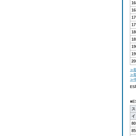
16
16
17
17
18
18
19
19
20
≫
≫取
≫
E
■
ス
イ
80
85