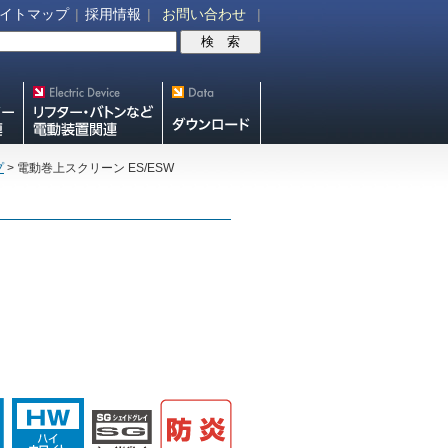
イトマップ
|
採用情報
|
お問い合わせ
|
V機
リフター・バトンなど電動装
スクリーン・テレビ
置各種
スタンド等図面・取
プ
> 電動巻上スクリーン ES/ESW
説ダウンロード