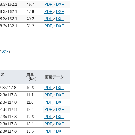
8.3×162.1
46.7
PDF
／
DXF
8.3×162.1
47.9
PDF
／
DXF
8.3×162.1
49.2
PDF
／
DXF
8.3×162.1
51.2
PDF
／
DXF
／
DXF
）
ズ
質量
図面データ
（kg）
2.3×117.8
10.6
PDF
／
DXF
2.3×117.8
11.1
PDF
／
DXF
2.3×117.8
11.6
PDF
／
DXF
2.3×117.8
12.1
PDF
／
DXF
2.3×117.8
12.6
PDF
／
DXF
2.3×117.8
13.1
PDF
／
DXF
2.3×117.8
13.6
PDF
／
DXF