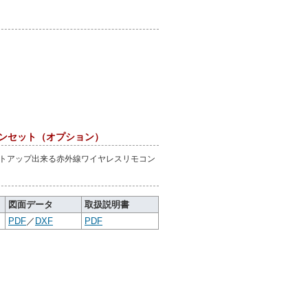
コンセット（オプション）
ットアップ出来る赤外線ワイヤレスリモコン
図面データ
取扱説明書
PDF
／
DXF
PDF