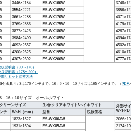
0
3446×2154
ES-WX160W
3748×12
5
3554×2221
ES-WX165W
3856×12
0
3661×2288
ES-WX170W
4071×17
5
3769×2356
ES-WX175W
4179×17
0
3877×2423
ES-WX180W
4287×17
5
3984×2490
ES-WX185W
4394×17
0
4092×2557
ES-WX190W
4502×17
5
4200×2625
ES-WX195W
4610×17
0
4307×2692
ES-WX200W
4777×17
取扱説明書（80〜170）
扱説明書（175〜200）
中間リミット調整方法
S取付金具
4：3は170インチまで。16：9・16：10サイズは165インチまで。（
PDF
ES 16：10サイズ オールホワイト
クリーンサイズ
生地:クリアホワイト/ハイホワイト
外形サ
W×H×D
ンチ
W×H（mm）
型番
税抜価格
1823×1527
ES-WX80AW
2066×10
1931×1594
ES-WX85AW
2174×10