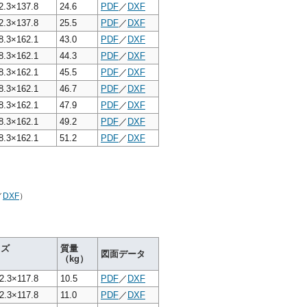
2.3×137.8
24.6
PDF
／
DXF
2.3×137.8
25.5
PDF
／
DXF
8.3×162.1
43.0
PDF
／
DXF
8.3×162.1
44.3
PDF
／
DXF
8.3×162.1
45.5
PDF
／
DXF
8.3×162.1
46.7
PDF
／
DXF
8.3×162.1
47.9
PDF
／
DXF
8.3×162.1
49.2
PDF
／
DXF
8.3×162.1
51.2
PDF
／
DXF
／
DXF
）
イズ
質量
図面データ
（kg）
2.3×117.8
10.5
PDF
／
DXF
2.3×117.8
11.0
PDF
／
DXF