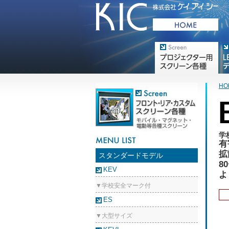
プロジェクター用映写スク
デジ
リーン各種
HO
学
有
拡
スタンダードモデル
8
KEV
よ
▼学校安全マーク付
ES
▼大型サイズ