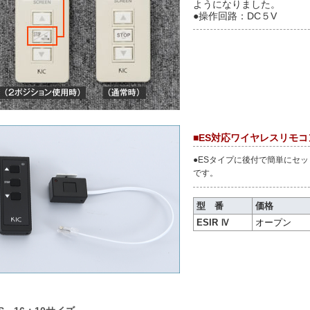
ようになりました。
●操作回路：DC５V
■ES対応ワイヤレスリモ
●ESタイプに後付で簡単にセ
です。
型 番
価格
ESIR Ⅳ
オープン