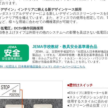
ております。
「デザイン」インテリアに映える新デザインケース採用
ンダストリアルデザイナーによる新しいデザインのスクリーンケースを
インテリア性を備えています。また、オフィスでの使用を想定しての、
など、様々な用途に合わせての機種選択が可能です。
「低電圧」DC5V操作回路採用
動巻き上げタイプは外部その他のシステムへの影響を及ぼさない低電圧
JEMA学校教材・教具安全基準適合品
「JEMA」は、文部科学省認可の「社団法人日本教材備
製品は、いずれも「JEMA学校教・教具安全基準適合品【
物：ホルムアルデヒド・トルエン・キシレン・パラジクロ
拡散が当協会基準以下」であることを示しています。
EMA（社団法人 日本教材備品協会 ジェマ）のホームページはこちら
■壁付けスイッチ
●ESタイプに新型モーターを
●ストップポジションが２
使用するスタイルに合わせ
●スクリーン停止位置（リ