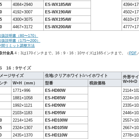
5
4084×2940
ES-WX185AW
4394×17
0
4192×3007
ES-WX190AW
4502×17
5
4300×3075
ES-WX195AW
4610×17
0
4467×3172
ES-WX200AW
4777×17
取扱説明書（80〜170）
扱説明書（175〜200）
中間リミット調整方法
S取付金具
4：3は170インチまで。16：9・16：10サイズは165インチまで。（
PDF
ES 16：9サイズ
メージサイズ
生地:クリアホワイト/ハイホワイト
外形サイ
W×H×D
ンチ
W×H（mm）
型番
税抜価格
1771×996
ES-HD80W
2114×10
1881×1058
ES-HD85W
2224×10
1992×1121
ES-HD90W
2335×10
2103×1183
ES-HD95W
2446×10
0
2214×1245
ES-HD100W
2557×10
5
2324×1307
ES-HD105W
2667×10
0
2435×1370
ES-HD110W
2778×10