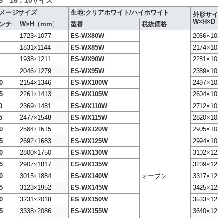
ES 16：10サイズ
メージサイズ
生地:クリアホワイト/ハイホワイト
外形サイ
W×H×D
ンチ
W×H（mm）
型番
税抜価格
1723×1077
ES-WX80W
2066×10
1831×1144
ES-WX85W
2174×10
1938×1211
ES-WX90W
2281×10
2046×1279
ES-WX95W
2389×10
0
2154×1346
ES-WX100W
2497×10
5
2261×1413
ES-WX105W
2604×10
0
2369×1481
ES-WX110W
2712×10
5
2477×1548
ES-WX115W
2820×10
0
2584×1615
ES-WX120W
2905×10
5
2692×1683
ES-WX125W
2994×10
0
2800×1750
ES-WX130W
3102×12
5
2907×1817
ES-WX135W
3209×12
0
3015×1884
ES-WX140W
オープン
3317×12
5
3123×1952
ES-WX145W
3425×12
0
3231×2019
ES-WX150W
3533×12
5
3338×2086
ES-WX155W
3640×12