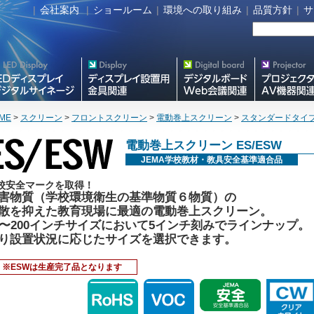
|
会社案内
|
ショールーム
|
環境への取り組み
|
品質方針
|
サ
タルサイネージ
フラットテレビ関連製品
Meetingボード関連製品
プロジェクター・A
器関連製品
ME
>
スクリーン
>
フロントスクリーン
>
電動巻上スクリーン
>
スタンダードタイ
電動巻上スクリーン ES/ESW
JEMA学校教材・教具安全基準適合品
校安全マークを取得！
害物質（学校環境衛生の基準物質６物質）の
散を抑えた教育現場に最適の電動巻上スクリーン。
0〜200インチサイズにおいて5インチ刻みでラインナップ。
り設置状況に応じたサイズを選択できます。
※ESWは生産完了品となります