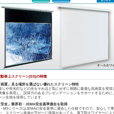
電動巻上スクリーン[ES]の特徴
「画質」見る場所を選ばない優れたスクリーン特性
差しや蛍光灯などの光をそれほど気にせずに視聴に最適な高画質を実現
映像を表現し、説得力のあるプレゼンテーションをサポートするために
ーン生地を採用しています。
「安全」業界初・JEMA安全基準適合を取得
S・MSシリーズはJEMAの安全基準に適合した仕様ですので、安心して
た、スクリーン本体が万が一に脱落があっても、落下防止ワイヤーによ