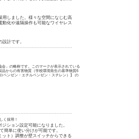
採用しました。様々な空間になじむ高
電動化や遠隔操作も可能なワイヤレス
の設計です。
品協会」の略称です。このマークが表示されている
製品からの有害物質（学校環境衛生の基準物質6
ロベンゼン・エチルベンゼン・スチレン）】 の
新しく採用！
ポジション設定可能になりました。
て簡単に使い分けが可能です。
ミット）調整が壁スイッチからできる