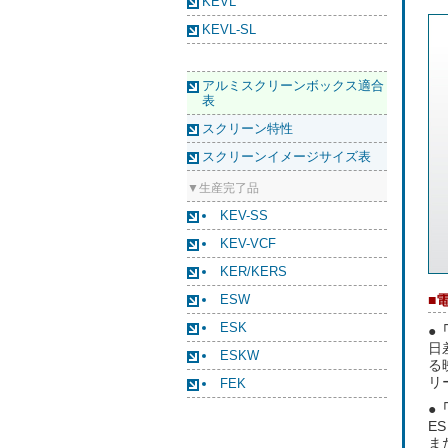
KEVL
KEVL-SL
アルミスクリーンボックス適合
表
スクリーン特性
スクリーンイメージサイズ表
▼生産完了品
KEV-SS
KEV-VCF
KER/KERS
ESW
■
ESK
●
日
ESKW
る
リ
FEK
●
E
ま