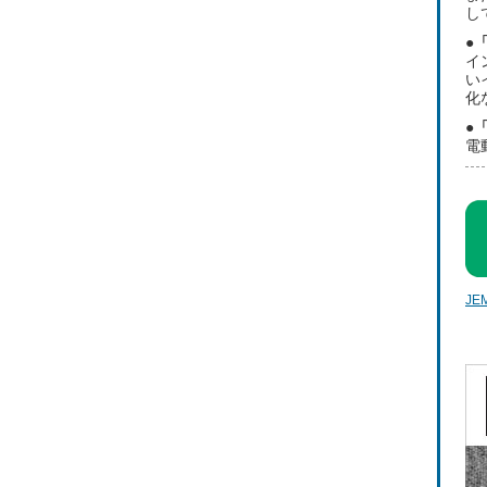
し
●
イ
い
化
●
電
J