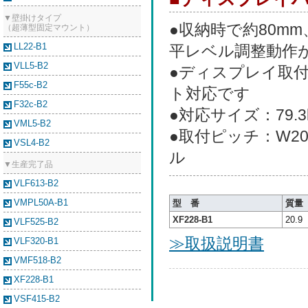
▼壁掛けタイプ
●収納時で約80m
（超薄型固定マウント）
LL22-B1
平レベル調整動作
VLL5-B2
●ディスプレイ取
F55c-B2
ト対応です
F32c-B2
●対応サイズ：79.
VML5-B2
●取付ピッチ：W20
VSL4-B2
ル
▼生産完了品
VLF613-B2
VMPL50A-B1
型 番
質量
XF228-B1
20.9
VLF525-B2
≫取扱説明書
VLF320-B1
VMF518-B2
XF228-B1
VSF415-B2