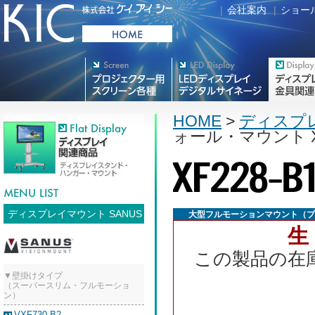
|
会社案内
|
ショー
プロジェクター用映写スク
デジタルサイネージ
フラットテレ
リーン各種
HOME
>
ディスプ
ォール・マウント XF
ディスプレイマウント SANUS
大型フルモーションマウント（
この製品の在
▼壁掛けタイプ
（スーパースリム・フルモーショ
ン）
VXF730-B2