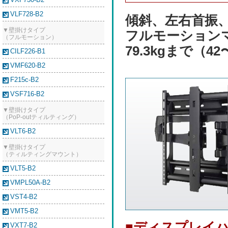
VLF728-B2
傾斜、左右首振
▼壁掛けタイプ
フルモーション
（フルモーション）
79.3kgまで（4
CILF226-B1
VMF620-B2
F215c-B2
VSF716-B2
▼壁掛けタイプ
（PoP-outティルティング）
VLT6-B2
▼壁掛けタイプ
（ティルティングマウント）
VLT5-B2
VMPL50A-B2
VST4-B2
VMT5-B2
■ディスプレイハン
VXT7-B2