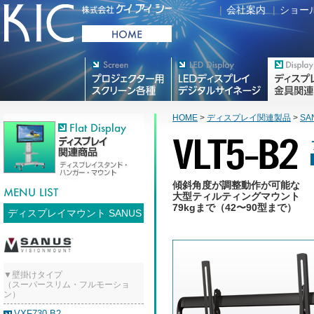
|
会社案内
|
ショー
プロジェクター用映写スク
デジタルサイネージ
フラットテレ
リーン各種
HOME
>
ディスプレイ関連製品
>
SA
傾斜角度が調整動作が可能な
大型ティルティングマウント
79kgまで（42〜90型まで）
ディスプレイマウント SANUS
▼壁掛けタイプ
（スーパースリム・フルモーショ
ン）
VXF730-B2