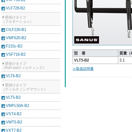
VLF728-B2
▼壁掛けタイプ
（フルモーション）
CILF226-B1
VMF620-B2
F215c-B2
型 番
質量（
VSF716-B2
VLT5-B2
3.1
▼壁掛けタイプ
（PoP-outティルティング）
≫取扱説明書
VLT6-B2
▼壁掛けタイプ
（ティルティングマウント）
VLT5-B2
VMPL50A-B2
VST4-B2
VMT5-B2
VXT7-B2