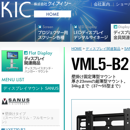
|
会社案内
|
ショー
プロジェクター用映写スク
デジタルサイネージ
フラットテレ
リーン各種
HOME
>
ディスプレイ関連製品
>
SA
壁掛け固定薄型マウント
厚さ23mmの超薄型マウント。
34kgまで（37〜55型まで）
ディスプレイマウント SANUS
▼壁掛けタイプ
（スーパースリム・フルモーショ
ン）
VXF730-B2