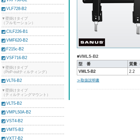
VLF728-B2
▼壁掛けタイプ
（フルモーション）
CILF226-B1
VMF620-B2
F215c-B2
■VML5-B2
VSF716-B2
型 番
質量（
▼壁掛けタイプ
VML5-B2
2.2
（PoP-outティルティング）
VLT6-B2
≫取扱説明書
▼壁掛けタイプ
（ティルティングマウント）
VLT5-B2
VMPL50A-B2
VST4-B2
VMT5-B2
VXT7-B2