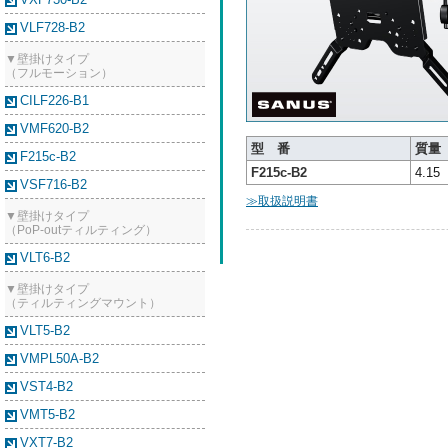
VLF728-B2
▼壁掛けタイプ
（フルモーション）
CILF226-B1
VMF620-B2
型 番
質量
F215c-B2
F215c-B2
4.15
VSF716-B2
≫取扱説明書
▼壁掛けタイプ
（PoP-outティルティング）
VLT6-B2
▼壁掛けタイプ
（ティルティングマウント）
VLT5-B2
VMPL50A-B2
VST4-B2
VMT5-B2
VXT7-B2