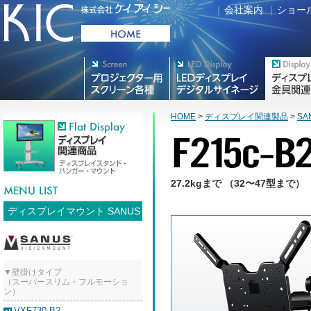
|
会社案内
|
ショー
プロジェクター用映写スク
デジタルサイネージ
フラットテレ
リーン各種
HOME
>
ディスプレイ関連製品
>
SA
27.2kgまで （32〜47型まで）
ディスプレイマウント SANUS
▼壁掛けタイプ
（スーパースリム・フルモーショ
ン）
VXF730-B2