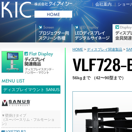
|
会社案内
|
ショー
プロジェクター用映写スク
デジタルサイネージ
フラットテレ
リーン各種
HOME
>
ディスプレイ関連製品
>
SA
56kgまで （42〜90型まで）
ディスプレイマウント SANUS
▼壁掛けタイプ
（スーパースリム・フルモーショ
ン）
VXF730-B2