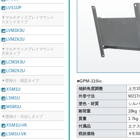
LVS1UP
▼マルチディスプレイマウント
スタンドタイプ
LVM3X3U
LVM2X2U
▼マルチディスプレイマウント
天吊タイプ
LCM3X3U
LCM2X2U
▼壁掛け・固定タイプ
■GPM-110ic
傾斜角度調整
上方15
XSM1U
外形寸法
W217
LSM1U
塗色・材質
シル
MSM1U
耐荷重
18kg
▼壁掛け・引出しタイプ
質量
1.7kg
XSM1U-VK
付属品
エク
税抜価格
￥9,50
LSM1U-VK