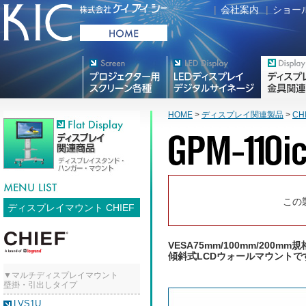
|
会社案内
|
ショー
プロジェクター用映写スク
デジタルサイネージ
フラットテレ
リーン各種
HOME
>
ディスプレイ関連製品
>
CH
この
ディスプレイマウント CHIEF
VESA75mm/100mm/200mm
傾斜式LCDウォールマウントで
▼マルチディスプレイマウント
壁掛・引出しタイプ
LVS1U