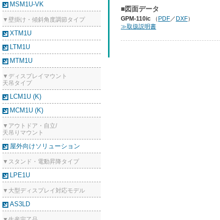
MSM1U-VK
■図面データ
GPM-110ic
（
PDF
／
DXF
）
▼壁掛け・傾斜角度調節タイプ
≫取扱説明書
XTM1U
LTM1U
MTM1U
▼ディスプレイマウント
天吊タイプ
LCM1U (K)
MCM1U (K)
▼アウトドア・自立/
天吊りマウント
屋外向けソリューション
▼スタンド・電動昇降タイプ
LPE1U
▼大型ディスプレイ対応モデル
AS3LD
▼生産完了品