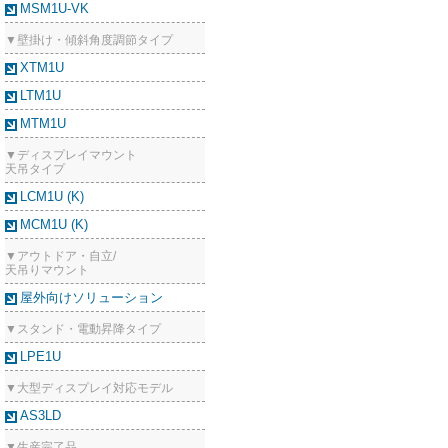
MSM1U-VK
▼壁掛け・傾斜角度調節タイプ
XTM1U
LTM1U
MTM1U
▼ディスプレイマウント
天吊タイプ
LCM1U (K)
MCM1U (K)
▼アウトドア・自立/
天吊りマウント
屋外向けソリューション
▼スタンド・電動昇降タイプ
LPE1U
▼大型ディスプレイ対応モデル
AS3LD
▼生産完了品