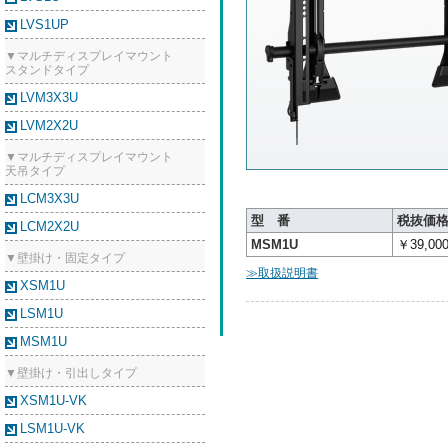
LVS1UP
▼マルチディスプレイマウント
スタンドタイプ
LVM3X3U
LVM2X2U
▼マルチディスプレイマウント
天吊タイプ
LCM3X3U
型 番
税抜価
LCM2X2U
MSM1U
￥39,00
▼壁掛け・固定タイプ
≫取扱説明書
XSM1U
LSM1U
MSM1U
▼壁掛け・引出しタイプ
XSM1U-VK
LSM1U-VK