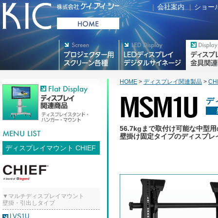
|
会社案内
|
ショー
プロジェクター用映写スク
デジタルサイネージ
フラットテレ
リーン各種
HOME
>
ディスプレイ関連製品
>
CH
デ
56.7kgまで取付け可能な中型用
壁掛け固定タイプのディスプレ
ディスプレイマウント CHIEF
▼マルチディスプレイマウント
壁掛・引出しタイプ
LVS1U