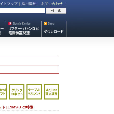
イトマップ
|
採用情報
|
お問い合わせ
|
V機
リフター・バトンなど電動装
スクリーン・テレビ
置各種
スタンド等図面・取
説ダウンロード
 [LSMV-U]の特徴