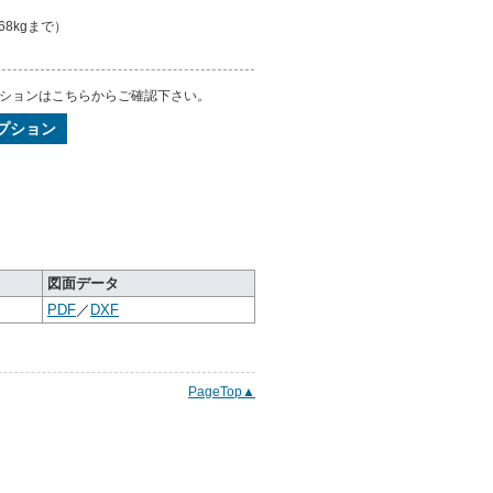
68kgまで）
ションはこちらからご確認下さい。
プション
図面データ
PDF
／
DXF
PageTop▲