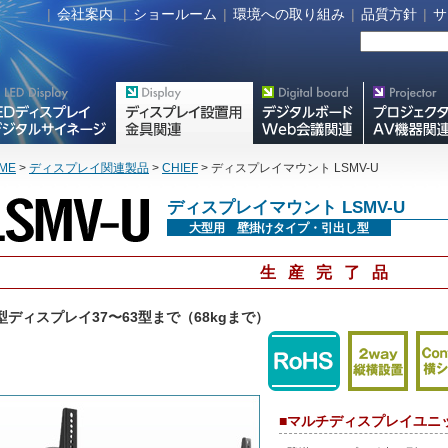
|
会社案内
|
ショールーム
|
環境への取り組み
|
品質方針
|
サ
タルサイネージ
フラットテレビ関連製品
Meetingボード関連製品
プロジェクター・A
器関連製品
ME
>
ディスプレイ関連製品
>
CHIEF
> ディスプレイマウント LSMV-U
ディスプレイマウント LSMV-U
大型用 壁掛けタイプ・引出し型
生産完了品
型ディスプレイ37〜63型まで（68kgまで）
■マルチディスプレイユニット