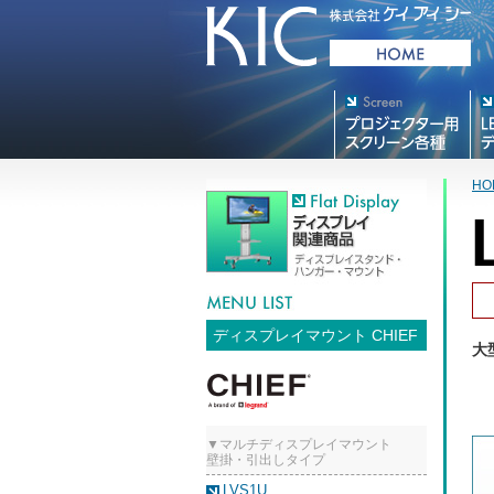
プロジェクター用映写スク
デジ
リーン各種
HO
ディスプレイマウント CHIEF
大
▼マルチディスプレイマウント
壁掛・引出しタイプ
LVS1U