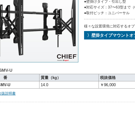
●壁掛けタイプ・引出し型
●対応サイズ：37〜63型まで（
●取付ピッチ：ユニバーサル
様々な設置環境に対応するオプ
〉壁掛タイプマウントオ
SMV-U
 番
質量（kg）
税抜価格
SMV-U
14.0
￥96,000
取扱説明書