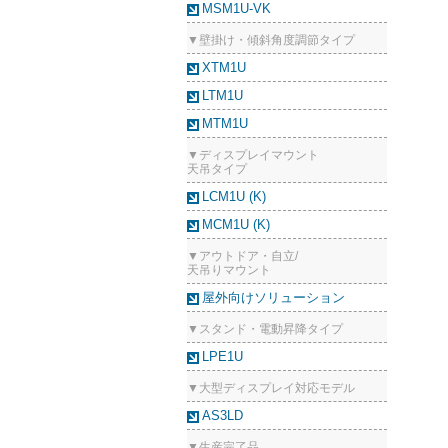
MSM1U-VK
▼壁掛け・傾斜角度調節タイプ
XTM1U
LTM1U
MTM1U
▼ディスプレイマウント
天吊タイプ
LCM1U (K)
MCM1U (K)
▼アウトドア・自立/
天吊りマウント
屋外向けソリューション
▼スタンド・電動昇降タイプ
LPE1U
▼大型ディスプレイ対応モデル
AS3LD
▼生産完了品