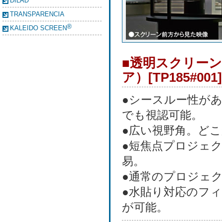
DILAD
TRANSPARENCIA
®
KALEIDO SCREEN
■透明スクリーン T
ア）[TP185#00
●シースルー性が
でも視認可能。
●広い視野角。ど
●短焦点プロジェ
易。
●通常のプロジェ
●水貼り対応のフ
が可能。