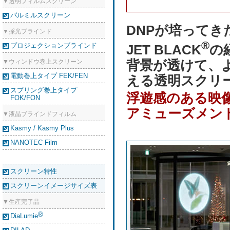
▼透明フィルムスクリーン
パルミルスクリーン
DNPが培って
▼採光ブラインド
®
プロジェクションブラインド
JET BLACK
の
背景が透けて、
▼ウィンドウ巻上スクリーン
電動巻上タイプ FEK/FEN
える透明スクリ
スプリング巻上タイプ
浮遊感のある映
FOK/FON
アミューズメン
▼液晶ブラインドフィルム
Kasmy / Kasmy Plus
NANOTEC Film
スクリーン特性
スクリーンイメージサイズ表
▼生産完了品
®
DiaLumie