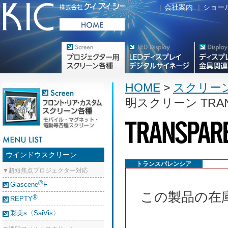
|
会社案内
|
ショー
プロジェクター用映写スク
デジタルサイネージ
フラットテレ
リーン各種
HOME
>
スクリー
明スクリーン TRAN
ウインドウスクリーン
トランスパレンシア
▼超短焦点プロジェクター対応
®
Glascene
F
この製品の在
®
REPTY
彩美s〈SaiVis〉