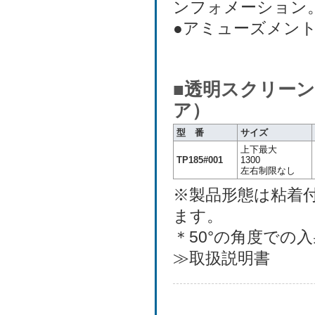
ンフォメーション
●アミューズメン
■透明スクリーン T
ア）
型 番
サイズ
上下最大
TP185#001
1300
左右制限なし
※製品形態は粘着
ます。
＊50°の角度での
≫取扱説明書