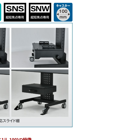
CJⅡ-100]の特徴