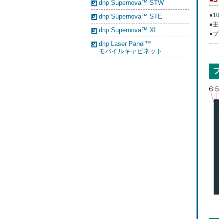
dnp Supernova™ STW
●1
dnp Supernova™ STE
●
dnp Supernova™ XL
●
dnp Laser Panel™
モバイルキャビネット