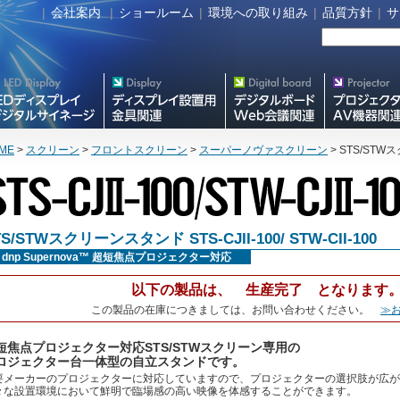
|
会社案内
|
ショールーム
|
環境への取り組み
|
品質方針
|
サ
タルサイネージ
フラットテレビ関連製品
Meetingボード関連製品
プロジェクター・A
器関連製品
ME
>
スクリーン
>
フロントスクリーン
>
スーパーノヴァスクリーン
> STS/STWス
TS/STWスクリーンスタンド STS-CJII-100/ STW-CII-100
dnp Supernova™ 超短焦点プロジェクター対応
以下の製品は、 生産完了 となります
この製品の在庫につきましては、お問い合わせください。
≫
短焦点プロジェクター対応STS/STWスクリーン専用の
ロジェクター台一体型の自立スタンドです。
要メーカーのプロジェクターに対応していますので、プロジェクターの選択肢が広が
々な設置環境において鮮明で臨場感の高い映像を体感することができます。