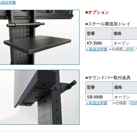
取扱説明書
■オプション
■スチール製追加トレイ
型番
価格
KT-350K
オープン
≫取扱説明書
≫仕様図
（PDF
■サウンドバー取付金具
型番
価格
SB-500B
オープン
≫取扱説明書
≫仕様図（
PD