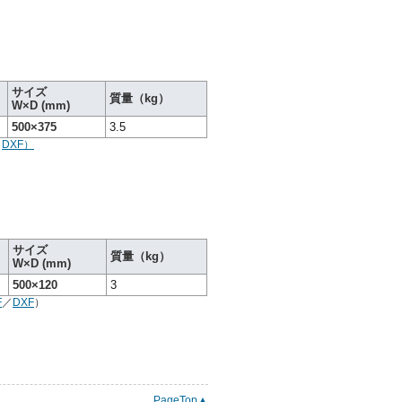
サイズ
質量（kg）
W×D (mm)
500×375
3.5
／
DXF）
サイズ
質量（kg）
W×D (mm)
500×120
3
F
／
DXF
）
PageTop▲