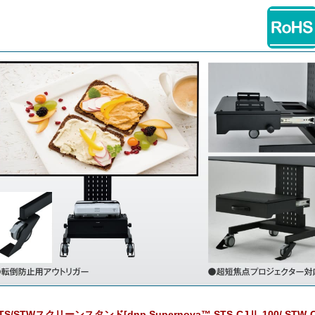
TS/STWスクリーンスタンド[dnp Supernova™ STS-CJⅡ-100/ STW-