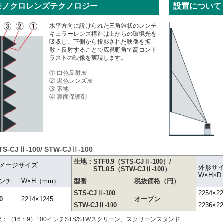
モノクロレンズテクノロジー
設置について
水平方向に設けられた三角錐状のレンチ
キュラーレンズ構造は上からの環境光を
吸収し、下側から投影された映像を拡
散・反射することで広視野角で高コント
ラストの映像を実現します。
① 白色反射層
② 黒色レンズ層
③ 素地
④ 裏面保護剤
TS-CJⅡ-100/ STW-CJⅡ-100
生地：STF0.9（STS-CJⅡ-100）/
メージサイズ
外形サ
STL0.5（STW-CJⅡ-100）
W×H×
ンチ
W×H（mm）
型番
税抜価格（円）
STS-CJⅡ-100
2254×22
0
2214×1245
オープン
STW-CJⅡ-100
2236×22
訳：（16：9）100インチSTS/STWスクリーン、スクリーンスタンド