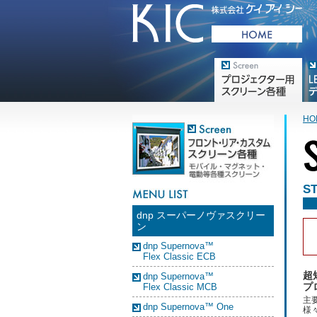
プロジェクター用映写スク
デジ
リーン各種
HO
S
dnp スーパーノヴァスクリー
ン
dnp Supernova™
Flex Classic ECB
超
dnp Supernova™
プ
Flex Classic MCB
主
dnp Supernova™ One
様