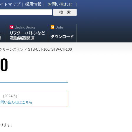
イトマップ
|
採用情報
|
お問い合わせ
|
V機
リフター・バトンなど電動装
スクリーン・テレビ
置各種
スタンド等図面・取
クリーンスタンド STS-CJII-100/ STW-CII-100
説ダウンロード
。
（2024.5）
お問い合わせはこちら
ります。