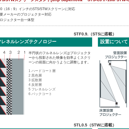
00（16：9）インチのSTS/STWスクリーンに対応
主要メーカーのプロジェクター対応
プロジェクター台一体型
STF0.9.（STSに搭載）
フレネルレンズテクノロジー
設置について
半円状のフルネルレンズはプロジェクタ
ーから投影された映像を効率よくスクリ
ーンの前面に向かうように調整します。
1 ハードコート層
2 黒色層
3 拡散層
4 反射層
5 フレネルレンズ
6 バックコート
STL0.5（STWに搭載）