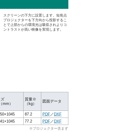
スクリーンの下方に設置します。短焦点
プロジェクターを下方向から投影するこ
とで上部からの環境光は吸収されよりコ
ントラストが高い映像を実現します。
イズ
質量※
図面データ
D（mm）
（kg）
50×1045
87.2
PDF
／
DXF
41×1045
77.2
PDF
／
DXF
※プロジェクター含まず