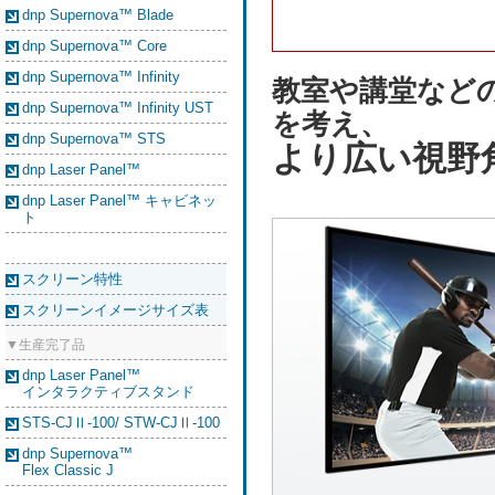
dnp Supernova™ Blade
dnp Supernova™ Core
dnp Supernova™ Infinity
教室や講堂など
dnp Supernova™ Infinity UST
を考え、
dnp Supernova™ STS
より広い視野
dnp Laser Panel™
dnp Laser Panel™ キャビネッ
ト
スクリーン特性
スクリーンイメージサイズ表
▼生産完了品
dnp Laser Panel™
インタラクティブスタンド
STS-CJⅡ-100/ STW-CJⅡ-100
dnp Supernova™
Flex Classic J