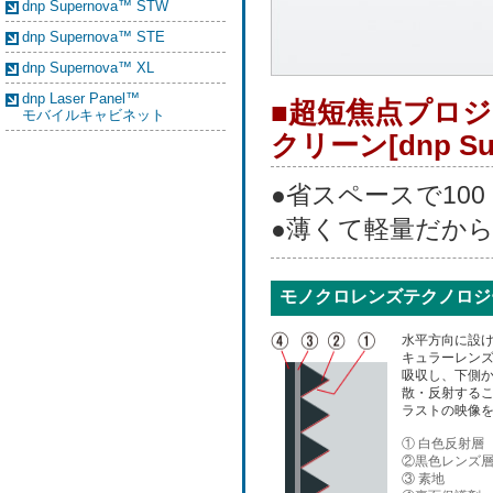
dnp Supernova™ STW
dnp Supernova™ STE
dnp Supernova™ XL
dnp Laser Panel™
■超短焦点プロ
モバイルキャビネット
クリーン[dnp Su
●省スペースで100
●薄くて軽量だか
モノクロレンズテクノロジ
水平方向に設
キュラーレン
吸収し、下側
散・反射する
ラストの映像
① 白色反射層
②黒色レンズ
③ 素地