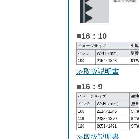
④裏面保護剤
■
16：10
イメージサイズ
生地
インチ
W×H（mm）
型番
100
2154×1346
STW
≫取扱説明書
■16：9
イメージサイズ
生地
インチ
W×H（mm）
型番
100
2214×1245
STW
110
2435×1370
STW
120
2651×1491
STW
≫取扱説明書