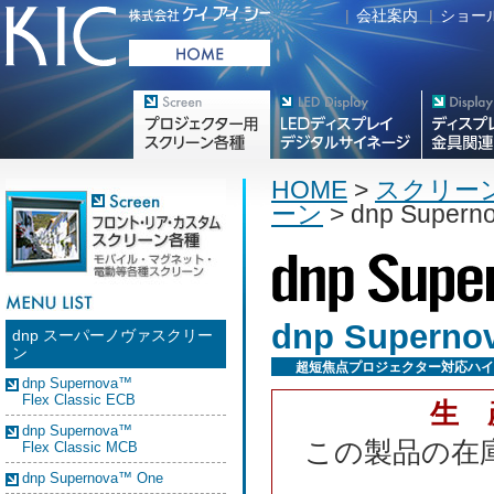
|
会社案内
|
ショー
プロジェクター用映写スク
デジタルサイネージ
フラットテレ
リーン各種
HOME
>
スクリー
ーン
> dnp Super
dnp Supern
dnp スーパーノヴァスクリー
ン
超短焦点プロジェクター対応ハイ
dnp Supernova™
Flex Classic ECB
生 
dnp Supernova™
この製品の在
Flex Classic MCB
dnp Supernova™ One