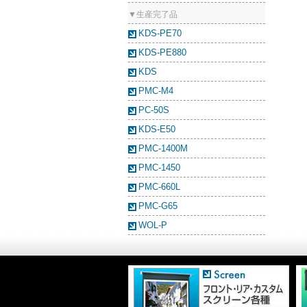
▼生産完了品
KDS-PE70
KDS-PE880
KDS
PMC-M4
PC-50S
KDS-E50
PMC-1400M
PMC-1450
PMC-660L
PMC-G65
WOL-P