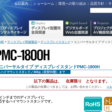
|
会社案内
|
ショールーム
|
環境への取り組み
|
品質方針
|
サ
タルサイネージ
フラットテレビ関連製品
Meetingボード関連製品
プロジェクター・A
器関連製品
ME
>
ディスプレイ関連製品
>
ディスプレイスタンド
> ユニバーサルタイプ ディスプ
ニバーサルタイプ ディスプレイスタンドPMC-1800H
ハイマウントスタンド／40kg（目安55型）まで
以下の製品は、 在庫限り となります。
（
この製品の在庫につきましては、お問い合わせください。
≫
5インチまでのディスプレイに
応するハイマウントスタンドです。