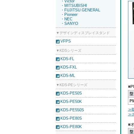
・Victor
・MITSUBISHI
・FUJITSU GENERAL
・Pioneer
・NEC
・SANYO
▼デザインディスプレイスタンド
VFPS
▼KDSシリーズ
KDS-FL
KDS-FXL
KDS-ML
▼KDS-PEシリーズ
■P
KDS-PE50S
型
P
KDS-PE50K
≫
KDS-PE550S
≫
KDS-PE80S
■
KDS-PE80K
型