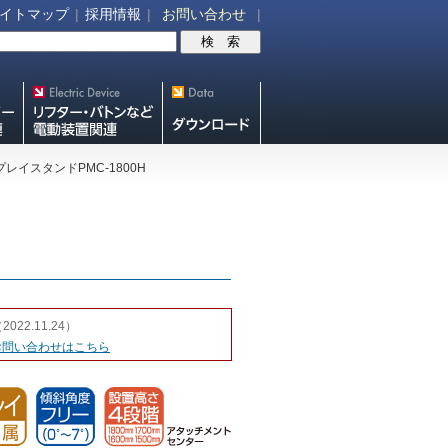
イトマップ
|
採用情報
|
お問い合わせ
|
V機
リフター・バトンなど電動装
スクリーン・テレビ
置各種
スタンド等図面・取
レイスタンドPMC-1800H
説ダウンロード
2022.11.24）
お問い合わせはこちら