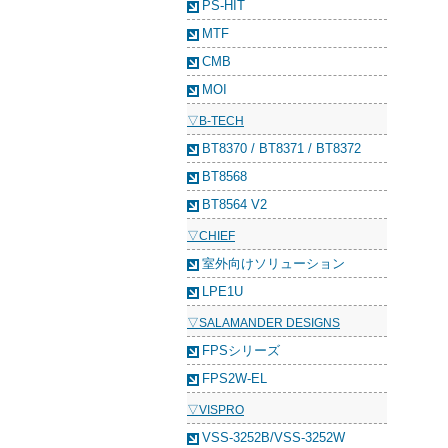
PS-HIT
MTF
CMB
MOI
▽B-TECH
BT8370 / BT8371 / BT8372
BT8568
BT8564 V2
▽CHIEF
室外向けソリューション
LPE1U
▽SALAMANDER DESIGNS
FPSシリーズ
FPS2W-EL
▽VISPRO
VSS-3252B/VSS-3252W