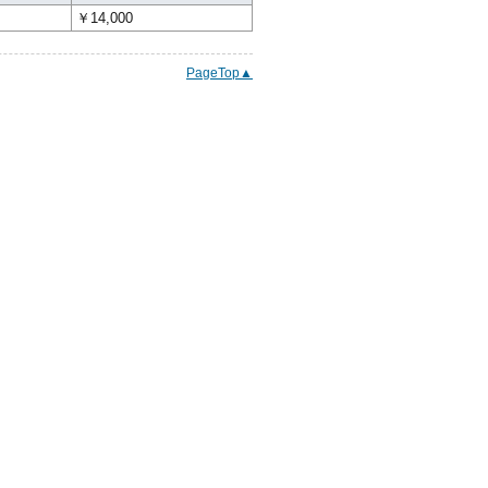
￥14,000
PageTop▲