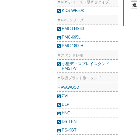
▼KDSシリーズ（壁寄せタイプ）
追
KDS-WF50K
▼PMCシリーズ
PMC-LHS60
PMC-695L
PMC-1800H
▼スタンド各種
小型ディスプレイスタンド
PMST-V
▼取扱ブランド別スタンド
▽AVAWOOD
CVL
ELP
HNG
DS-TEN
PS-KBT