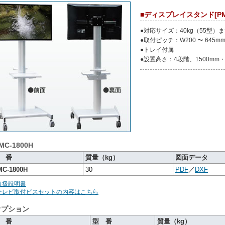
■ディスプレイスタンド[PMC
●対応サイズ：40kg（55型）
●取付ピッチ：W200 〜 645mm
●トレイ付属
●設置高さ：4段階、1500mm・1
MC-1800H
 番
質量（kg）
図面データ
MC-1800H
30
PDF
／
DXF
取扱説明書
テレビ取付ビスセットの内容はこちら
オプション
 番
型 番
質量（kg）