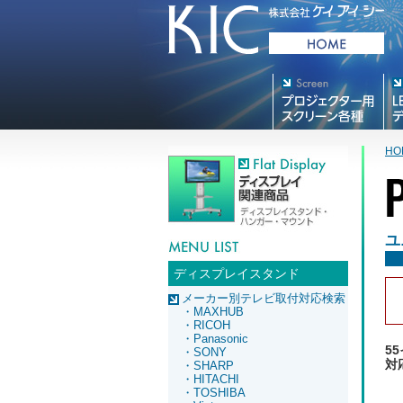
プロジェクター用映写スク
デジ
リーン各種
HO
ユ
ディスプレイスタンド
メーカー別テレビ取付対応検索
・MAXHUB
・RICOH
・Panasonic
5
・SONY
対
・SHARP
・HITACHI
・TOSHIBA