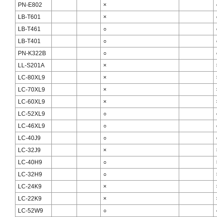
PN-E802
×
LB-T601
×
LB-T461
○
LB-T401
○
PN-K322B
○
LL-S201A
×
LC-80XL9
×
LC-70XL9
×
LC-60XL9
×
LC-52XL9
○
LC-46XL9
○
LC-40J9
○
LC-32J9
×
LC-40H9
○
LC-32H9
○
LC-24K9
×
LC-22K9
×
LC-52W9
○