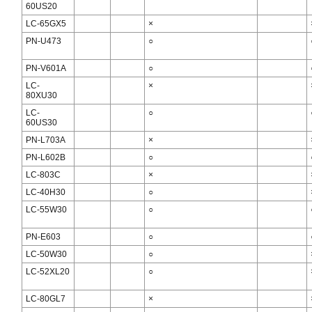
60US20
LC-65GX5
×
PN-U473
○
PN-V601A
○
LC-
×
80XU30
LC-
○
60US30
PN-L703A
×
PN-L602B
○
LC-803C
×
LC-40H30
○
LC-55W30
○
PN-E603
○
LC-50W30
○
LC-52XL20
○
LC-80GL7
×