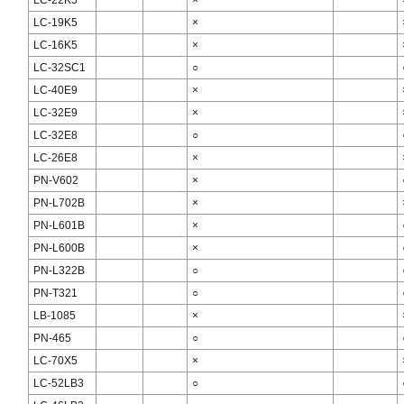
LC-22K5
×
LC-19K5
×
LC-16K5
×
LC-32SC1
○
LC-40E9
×
LC-32E9
×
LC-32E8
○
LC-26E8
×
PN-V602
×
PN-L702B
×
PN-L601B
×
PN-L600B
×
PN-L322B
○
PN-T321
○
LB-1085
×
PN-465
○
LC-70X5
×
LC-52LB3
○