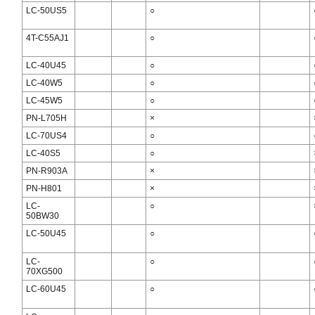
LC-50US5
○
4T-C55AJ1
○
LC-40U45
○
LC-40W5
○
LC-45W5
○
PN-L705H
×
LC-70US4
○
LC-40S5
○
PN-R903A
×
PN-H801
×
LC-
○
50BW30
LC-50U45
○
LC-
○
70XG500
LC-60U45
○