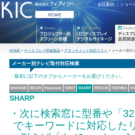
|
会社案内
|
ショー
プロジェクター用映写スク
デジタルサイネージ
フラットテレ
リーン各種
HOME
>
ディスプレイ関連製品
>
アタッチメント対応リスト
> メーカー別テ
メーカー別テレビ取付対応検索
・最初に以下のタブからメーカーをお選びください。
MAXHUB
RICOH
Panasonic
SONY
SHARP
HITACHI
TOSHIBA
Vi
SHARP
・次に検索窓に型番や「3
でキーワードに対応した