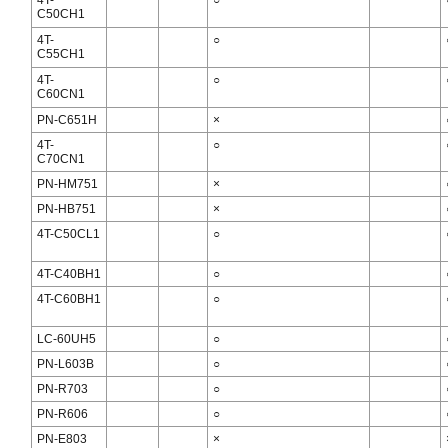
4T-
○
C50CH1
4T-
○
C55CH1
4T-
○
C60CN1
PN-C651H
×
4T-
○
C70CN1
PN-HM751
×
PN-HB751
×
4T-C50CL1
○
4T-C40BH1
○
4T-C60BH1
○
LC-60UH5
○
PN-L603B
○
PN-R703
○
PN-R606
○
PN-E803
×