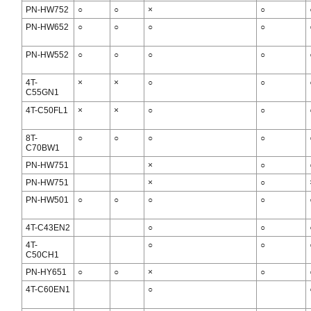
PN-HW752
○
○
×
○
PN-HW652
○
○
○
○
PN-HW552
○
○
○
○
4T-
×
×
○
○
C55GN1
4T-C50FL1
×
×
○
○
8T-
○
○
○
○
C70BW1
PN-HW751
×
○
PN-HW751
×
○
PN-HW501
○
○
○
○
4T-C43EN2
○
○
4T-
○
○
C50CH1
PN-HY651
○
○
×
○
4T-C60EN1
○