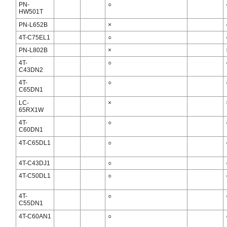
PN-
○
HW501T
PN-L652B
×
4T-C75EL1
○
PN-L802B
×
4T-
○
C43DN2
4T-
○
C65DN1
LC-
×
65RX1W
4T-
○
C60DN1
4T-C65DL1
○
4T-C43DJ1
○
4T-C50DL1
○
4T-
○
C55DN1
4T-C60AN1
○