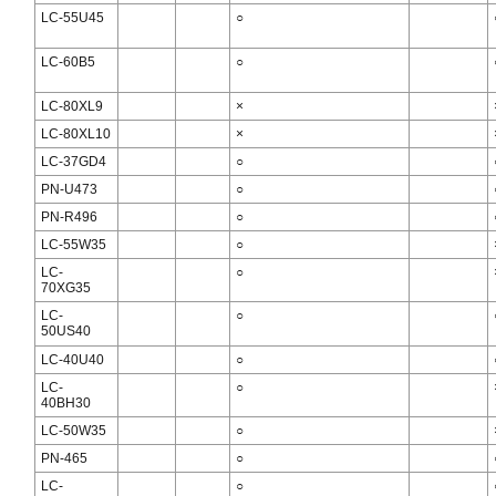
LC-55U45
○
LC-60B5
○
LC-80XL9
×
LC-80XL10
×
LC-37GD4
○
PN-U473
○
PN-R496
○
LC-55W35
○
LC-
○
70XG35
LC-
○
50US40
LC-40U40
○
LC-
○
40BH30
LC-50W35
○
PN-465
○
LC-
○