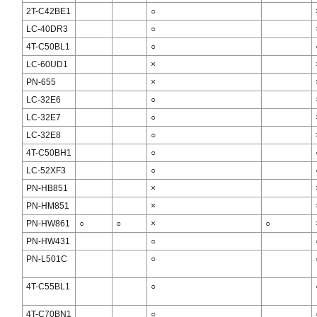
2T-C42BE1
○
LC-40DR3
○
4T-C50BL1
○
LC-60UD1
×
PN-655
×
LC-32E6
○
LC-32E7
○
LC-32E8
○
4T-C50BH1
○
LC-52XF3
○
PN-HB851
×
PN-HM851
×
PN-HW861
○
○
×
○
PN-HW431
○
PN-L501C
○
4T-C55BL1
○
4T-C70BN1
○