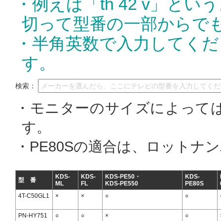
・例えば「th 42 v」
切って型番の一部からで
・半角英数で入力してくだ
す。
検索：
・モニターのサイズによって
す。
・PE80Sの適合は、ロットナ
KDS-
KDS-
KDS-PE50・
KDS-
型 番
ML
FL
KDS-PE550
PE80S
4T-C50GL1
×
×
○
○
PN-HY751
○
○
×
○