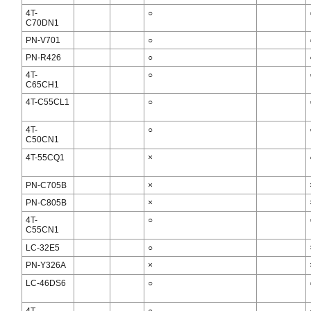
4T-
○
C70DN1
PN-V701
○
PN-R426
○
4T-
○
C65CH1
4T-C55CL1
○
4T-
○
C50CN1
4T-55CQ1
×
PN-C705B
×
PN-C805B
×
4T-
○
C55CN1
LC-32E5
○
PN-Y326A
×
LC-46DS6
○