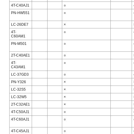
4T-C40AJ1
○
PN-HW551
○
LC-26DE7
×
4T-
○
C60AM1
PN-M501
○
2T-C40AE1
○
4T-
○
C43AM1
LC-37GD3
○
PN-Y326
×
LC-32S5
×
LC-32W5
×
2T-C32AE1
×
4T-C50AJ1
○
4T-C60AJ1
○
4T-C45AJ1
○