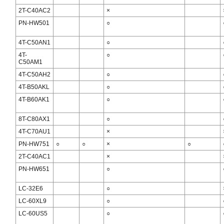
2T-C40AC2
×
PN-HW501
○
4T-C50AN1
○
4T-
○
C50AM1
4T-C50AH2
○
4T-B50AKL
○
4T-B60AK1
○
8T-C80AX1
○
4T-C70AU1
×
PN-HW751
○
○
×
○
2T-C40AC1
×
PN-HW651
○
LC-32E6
○
LC-60XL9
○
LC-60US5
○