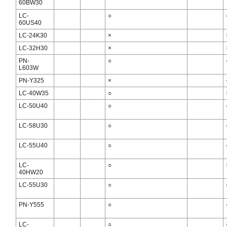
60BW30
LC-
○
60US40
LC-24K30
×
LC-32H30
×
PN-
○
L603W
PN-Y325
×
LC-40W35
○
LC-50U40
○
LC-58U30
○
LC-55U40
○
LC-
○
40HW20
LC-55U30
○
PN-Y555
○
LC-
○