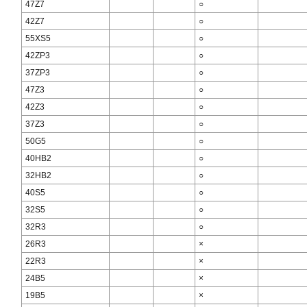
47Z7
○
42Z7
○
55XS5
○
42ZP3
○
37ZP3
○
47Z3
○
42Z3
○
37Z3
○
50G5
○
40HB2
○
32HB2
○
40S5
○
32S5
○
32R3
○
26R3
×
22R3
×
24B5
×
19B5
×