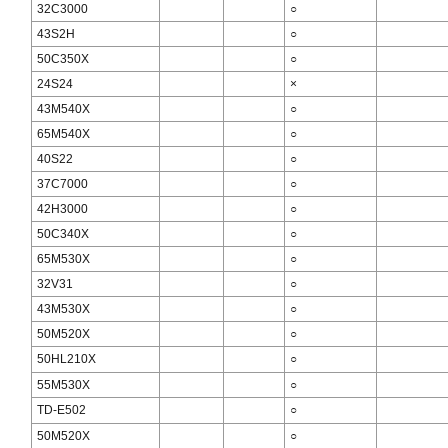
32C3000
○
43S2H
○
50C350X
○
24S24
×
43M540X
○
65M540X
○
40S22
○
37C7000
○
42H3000
○
50C340X
○
65M530X
○
32V31
○
43M530X
○
50M520X
○
50HL210X
○
55M530X
○
TD-E502
○
50M520X
○