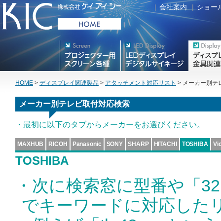
|
会社案内
|
ショー
プロジェクター用映写スク
デジタルサイネージ
フラットテレ
リーン各種
HOME
>
ディスプレイ関連製品
>
アタッチメント対応リスト
> メーカー別テレ
メーカー別テレビ取付対応検索
・最初に以下のタブからメーカーをお選びください。
MAXHUB
RICOH
Panasonic
SONY
SHARP
HITACHI
TOSHIBA
Vi
TOSHIBA
・次に検索窓に型番や「3
でキーワードに対応した