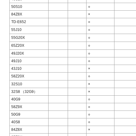
50S10
○
84Z8X
×
TD-E652
○
55J10
○
55G20X
○
65Z20X
○
49J20X
○
49J10
○
43J10
×
58Z20X
○
32S10
×
32S8 （32G9）
×
40G9
○
58Z9X
○
50G9
○
40S8
○
84Z8X
×