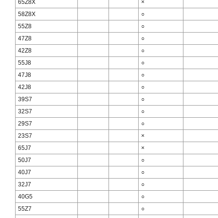
65Z8X
×
58Z8X
○
55Z8
○
47Z8
○
42Z8
○
55J8
○
47J8
○
42J8
○
39S7
○
32S7
○
29S7
○
23S7
×
65J7
×
50J7
○
40J7
○
32J7
○
40G5
○
55Z7
○