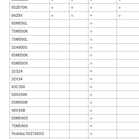
65Z670N
○
○
○
○
84Z9X
○
○
×
○
65M550L
○
75M550K
○
75M550L
○
32A900S
○
65M550K
○
65M550X
○
32S24
×
32V34
×
43C350
○
50A250K
○
55M550K
○
40V34B
○
50M540X
○
75M540X
×
Toshiba 55Z740XS
○