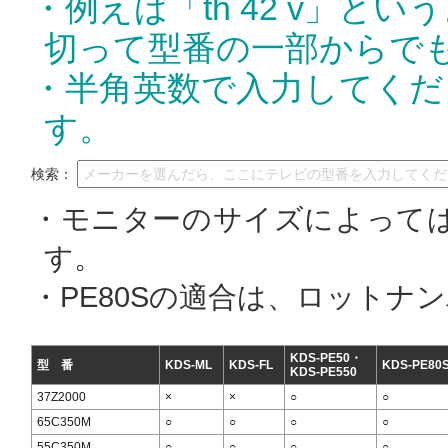
・例えば「th 42 v」
切って型番の一部からで
・半角英数で入力してくだ
す。
検索：
・モニターのサイズによって
す。
・PE80Sの適合は、ロットナ
KDS-PE50・
型 番
KDS-ML
KDS-FL
KDS-PE80
KDS-PE550
37Z2000
×
×
○
○
65C350M
○
○
○
○
55C350M
○
○
○
○