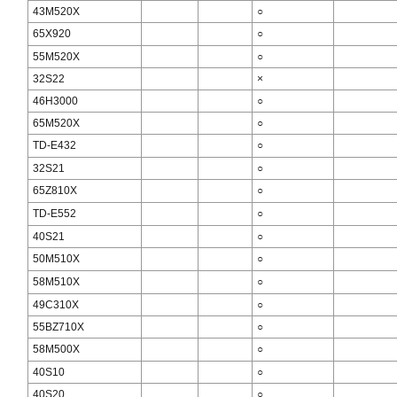
43M520X
○
65X920
○
55M520X
○
32S22
×
46H3000
○
65M520X
○
TD-E432
○
32S21
○
65Z810X
○
TD-E552
○
40S21
○
50M510X
○
58M510X
○
49C310X
○
55BZ710X
○
58M500X
○
40S10
○
40S20
○