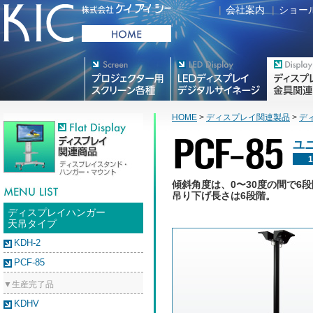
|
会社案内
|
ショー
プロジェクター用映写スク
デジタルサイネージ
フラットテレ
リーン各種
HOME
>
ディスプレイ関連製品
>
デ
ユニ
傾斜角度は、0〜30度の間で6
吊り下げ長さは6段階。
ディスプレイハンガー
天吊タイプ
KDH-2
PCF-85
▼生産完了品
KDHV