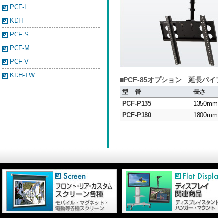
PCF-L
KDH
PCF-S
PCF-M
PCF-V
KDH-TW
■PCF-85オプション 延長パイ
型 番
長さ
PCF-P135
1350mm
PCF-P180
1800mm