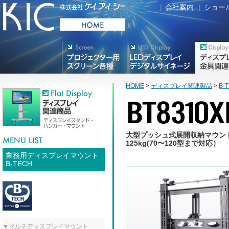
|
会社案内
|
ショー
プロジェクター用映写スク
デジタルサイネージ
フラットテレ
リーン各種
HOME
>
ディスプレイ関連製品
>
B-
大型プッシュ式展開収納マウン
125kg(70〜120型まで対応）
業務用ディスプレイマウント
B-TECH
▼マルチディスプレイマウント