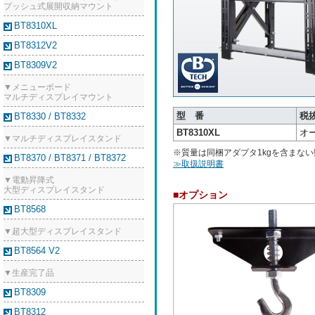
プッシュ式展開収納マウント
BT8310XL
BT8312V2
BT8309V2
▼メニューボード
マルチディスプレイマウント
型 番
税
BT8330 / BT8332
BT8310XL
オ
▼マルチディスプレイスタンド
※質量は同梱アダプタ1kgを含まない
BT8370 / BT8371 / BT8372
≫取扱説明書
▼電動昇降式
大型ディスプレイスタンド
■オプション
BT8568
▼超大型ディスプレイスタンド
BT8564 V2
▼生産完了品
BT8309
BT8312