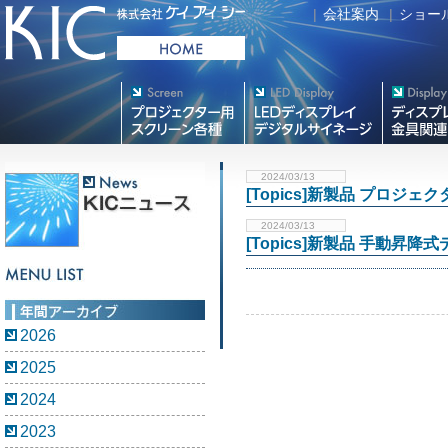
|
会社案内
|
ショー
プロジェクター用映写スク
デジタルサイネージ
フラットテレ
リーン各種
2024/03/13
[Topics]新製品 プロジ
2024/03/13
[Topics]新製品 手動昇
2026
2025
2024
2023