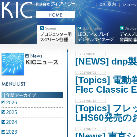
|
会社案内
|
ショー
プロジェクター用映写スク
デジタルサイネージ
フラットテレ
リーン各種
2017/08/10
[NEWS] 
2017/08/02
[Topics] 電
Flec Clas
2017/07/18
2026
[Topics]
2025
LHS60発売
2024
2017/07/06
2023
[News] 