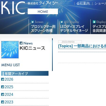
|
会社案内
|
ショー
プロジェクター用映写スク
デジタルサイネージ
フラットテレ
リーン各種
2021/06/04
[Topics] 一部商品にお
2026
2025
2024
2023