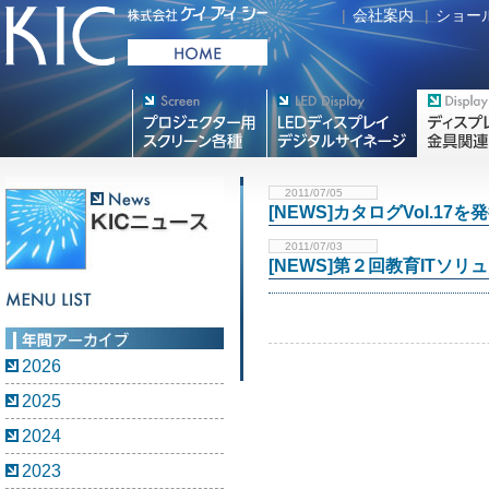
|
会社案内
|
ショー
プロジェクター用映写スク
デジタルサイネージ
フラットテレ
リーン各種
2011/07/05
[NEWS]カタログVol.1
2011/07/03
[NEWS]第２回教育ITソ
2026
2025
2024
2023