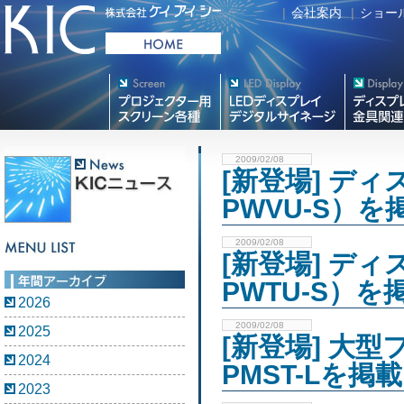
|
会社案内
|
ショー
プロジェクター用映写スク
デジタルサイネージ
フラットテレ
リーン各種
2009/02/08
[新登場] ディ
PWVU-S）
2009/02/08
[新登場] ディ
PWTU-S）を
2026
2009/02/08
2025
[新登場] 大
2024
PMST-Lを
2023