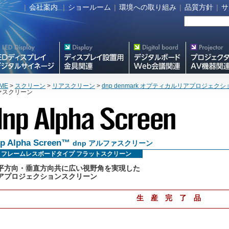
|
会社案内
|
ショールーム
|
環境への取り組み
|
品質方針
|
サ
タルサイネージ
フラットテレビ関連製品
Meetingボード関連製品
プロジェクター・A
器関連製品
ME
>
スクリーン
>
リアスクリーン
>
dnp denmark オプティカルリアプロジェク
ァスクリーン
p Alpha Screen™
dnp アルファスクリーン
フレームレスボードタイプ フラットスクリーン
平方向・垂直方向共に広い視野角を実現した
アプロジェクションスクリーン
生 産 完 了 品