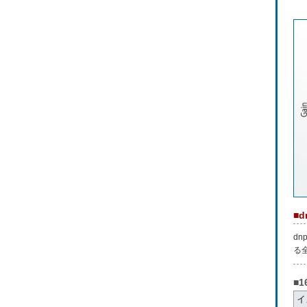
■
d
る
■
イ