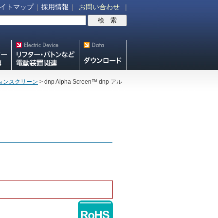
イトマップ
|
採用情報
|
お問い合わせ
|
V機
リフター・バトンなど電動装
スクリーン・テレビ
置各種
スタンド等図面・取
ションスクリーン
> dnp Alpha Screen™
dnp アル
説ダウンロード