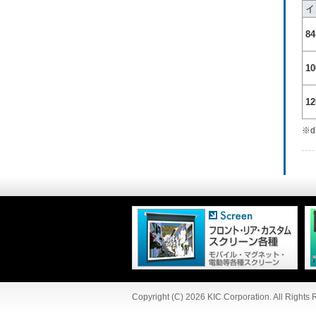
イ
84
10
12
※
Copyright (C) 2026 KIC Corporation. All Rights