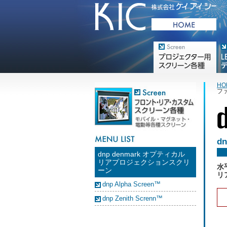
プロジェクター用映写スク
デジ
リーン各種
HO
フ
dn
dnp denmark オプティカル
リアプロジェクションスクリ
水
ーン
リ
dnp Alpha Screen™
dnp Zenith Screnn™