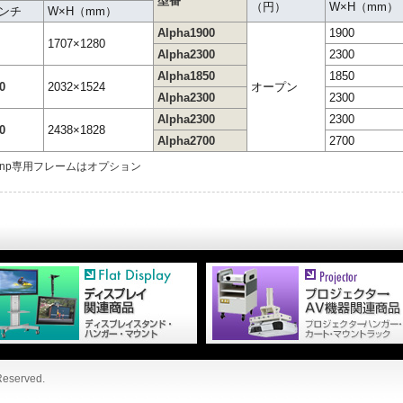
型番
（円）
W×H（mm）
ンチ
W×H（mm）
Alpha1900
1900
1707×1280
Alpha2300
2300
Alpha1850
1850
0
2032×1524
オープン
Alpha2300
2300
Alpha2300
2300
0
2438×1828
Alpha2700
2700
dnp専用フレームはオプション
 Reserved.