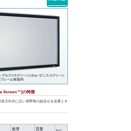
 Screen™]の特徴
方向・垂直方向共に広い視野角の組合せを必要とす
板厚
質量