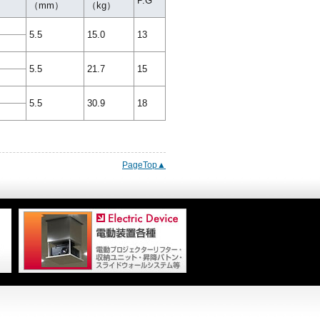
P.G
（mm）
（kg）
5.5
15.0
13
5.5
21.7
15
5.5
30.9
18
PageTop▲