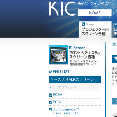
プロジェクター用映写スク
デジ
リーン各種
HO
電
映
片
ケース入りALRスクリーン
ケイ
ク
®
▼クリアブラック
ECBV
ECBL
dnp Supernova™
Flex Classic ECB