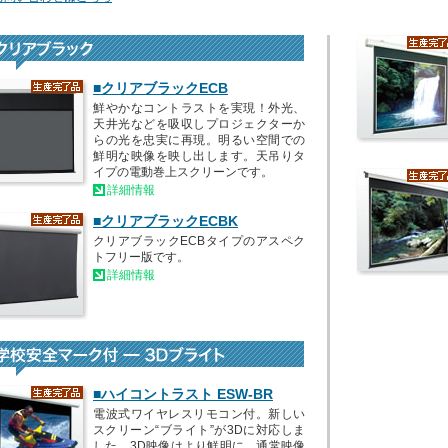
■クリアブラックECB
鮮やかなコントラストを実現！外光、
天井光などを吸収しプロジェクターか
らの光を忠実に再現。明るい空間での
鮮明な映像を映し出します。天吊りタ
イプの電動巻上スクリーンです。
詳細情報
■クリアブラックECBK
クリアブラックECBタイプのアスペク
トフリー版です。
詳細情報
■ハイコントラスト ESW-BR
電波式ワイヤレスリモコン付。新しい
スクリーン“ブライト”が3Dに対応しま
した。3D映像はより鮮明に、通常映像