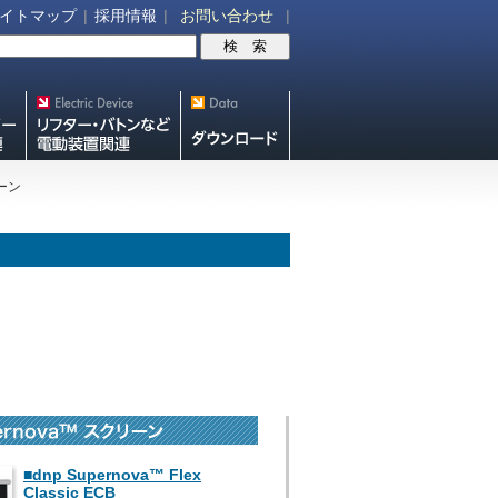
イトマップ
|
採用情報
|
お問い合わせ
|
V機
リフター・バトンなど電動装
スクリーン・テレビ
置各種
スタンド等図面・取
ーン
説ダウンロード
■dnp Supernova™ Flex
Classic ECB