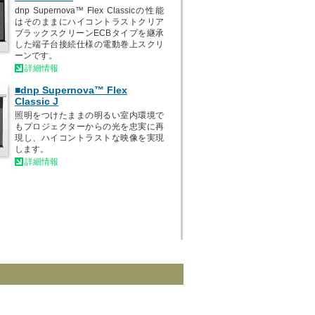
dnp Supernova™ Flex Classicの性能
はそのままにハイコントラストクリア
ブラックスクリーンECBタイプを継承
した端子台接続仕様の電動巻上スクリ
ーンです。
詳細情報
■dnp Supernova™ Flex
Classic J
照明をつけたままの明るい室内環境で
もプロジェクターからの光を忠実に再
現し、ハイコントラストな映像を実現
します。
詳細情報