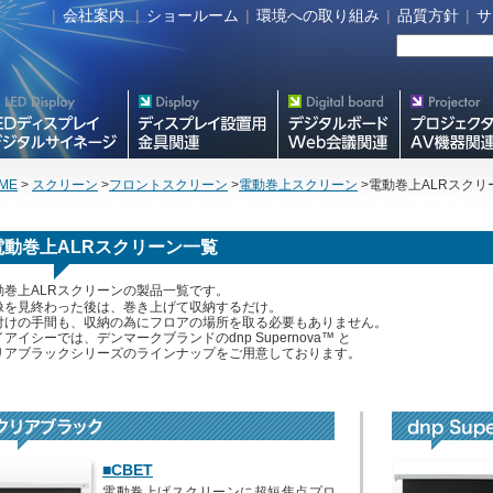
|
会社案内
|
ショールーム
|
環境への取り組み
|
品質方針
|
サ
タルサイネージ
フラットテレビ関連製品
Meetingボード関連製品
プロジェクター・A
器関連製品
ME
>
スクリーン
>
フロントスクリーン
>
電動巻上スクリーン
>電動巻上ALRスクリ
電動巻上ALRスクリーン一覧
動巻上ALRスクリーンの製品一覧です。
像を見終わった後は、巻き上げて収納するだけ。
付けの手間も、収納の為にフロアの場所を取る必要もありません。
アイシーでは、デンマークブランドのdnp Supernova™ と
リアブラックシリーズのラインナップをご用意しております。
■CBET
電動巻上げスクリーンに超短焦点プロ