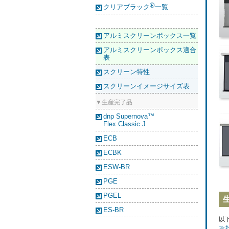
®
クリアブラック
一覧
アルミスクリーンボックス一覧
アルミスクリーンボックス適合
表
スクリーン特性
スクリーンイメージサイズ表
▼生産完了品
dnp Supernova™
Flex Classic J
ECB
ECBK
ESW-BR
PGE
PGEL
ES-BR
以
≫