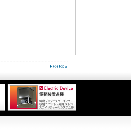
PageTop▲