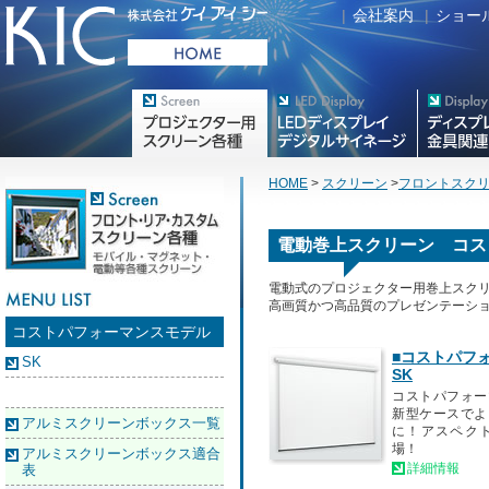
|
会社案内
|
ショー
プロジェクター用映写スク
デジタルサイネージ
フラットテレ
リーン各種
HOME
>
スクリーン
>
フロントスク
電動巻上スクリーン コス
電動式のプロジェクター用巻上スク
高画質かつ高品質のプレゼンテーシ
コストパフォーマンスモデル
■コストパフ
SK
SK
コストパフォー
新型ケースでよ
アルミスクリーンボックス一覧
に！アスペク
場！
アルミスクリーンボックス適合
詳細情報
表