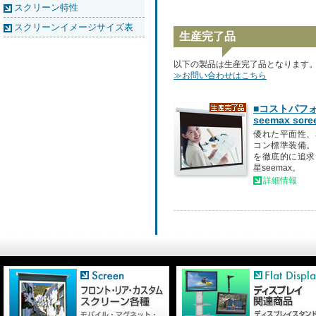
スクリーン特性
スクリーンイメージサイズ表
生産完了品
以下の製品は生産完了品となります
≫お問い合わせはこちら
■コストパフ
seemax scre
優れた平面性、
コン標準装備。
を徹底的に追求
星seemax。
詳細情報