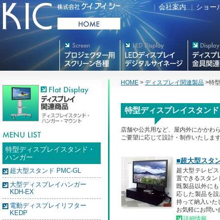
|
会社案内
|
ショー
プロジェクター用映写スク
デジタルサイネージ
フラットテレ
リーン各種
HOME
>
ディスプレイ関連製品
>特
特型ディスプレイスタンド
店舗や公共用など、屋内外にかかわ
ご要望に応じて設計・制作いたしま
特型ディスプレイスタンド・
ハンガー
■超大型スタンド
超大型スタンド PMC-GL
超大型テレビス
置できるスタン
大型ディスプレイハンガー
既製品以外にも
KDH-EX
応した製品を設
持って納入いた
電動ディスプレイリフター
お気軽にお問い
KEDP
詳細情報