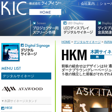
|
会社案内
|
ショー
プロジェクター用映写スク
デジタルサイネージ
フラットテレ
リーン各種
HOME
>
デジタルサイネージ
>
AVA
木調サイネ
袴
前板の組合せはデザインは32 
ダークブラウン/グレーベージ
５枚の独立した前板がそれぞれ
デジタルサイネージ
▼木調サイネージスタンド
HKM