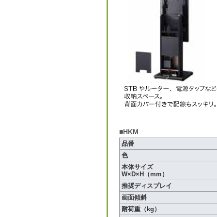
■HKM
品番
色
本体サイズ
W×D×H（mm）
推奨ディスプレイ
画面傾斜
耐荷重（kg）