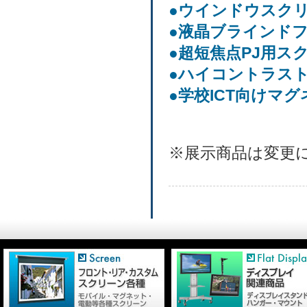
●ウインドウスク
●液晶ブラインド
●超短焦点PJ用ス
●ハイコントラス
●学校ICT向けマ
※展示商品は変更