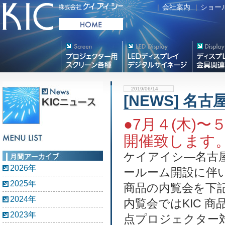
|
会社案内
|
ショー
プロジェクター用映写スク
デジタルサイネージ
フラットテレ
リーン各種
2019/06/14
[NEWS] 名
●7月４(木)
開催致します
ケイアイシ―名古
2026年
ールーム開設に伴
2025年
商品の内覧会を下
2024年
内覧会ではKIC 
2023年
点プロジェクター