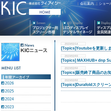
|
会社案内
|
ショー
プロジェクター用映写スク
デジタルサイネージ
フラットテレ
リーン各種
2023/02/14
[Topics]Youtubeを更新
2023/02/03
[Topics] MAXHUB× dnp
2023/02/02
[Topics]販売終了商品のお知
2023/02/02
2026
[Topics]Durafoldス
2025
2024
2023