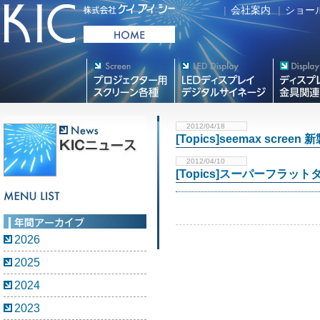
|
会社案内
|
ショー
プロジェクター用映写スク
デジタルサイネージ
フラットテレ
リーン各種
2012/04/18
[Topics]seemax scre
2012/04/10
[Topics]スーパーフラ
2026
2025
2024
2023